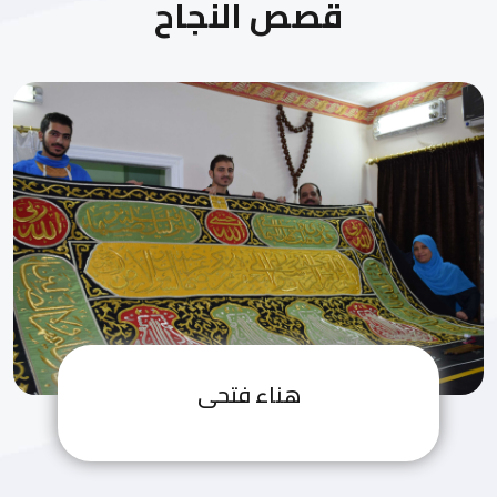
قصص النجاح
هناء فتحى