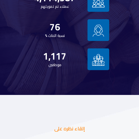
عملاء تم تمويلهم
76
نسبة الاناث %
1,117
موطفين
إلقاء نظره على