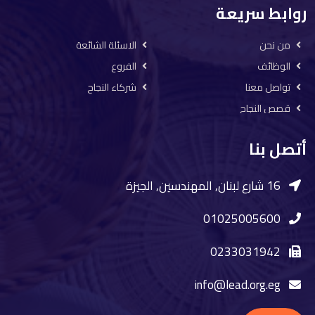
روابط سريعة
من نحن
الاسئلة الشائعة
الوظائف
الفروع
تواصل معنا
شركاء النجاح
قصص النجاح
أتصل بنا
16 شارع لبنان, المهندسين, الجيزة
01025005600
0233031942
info@lead.org.eg