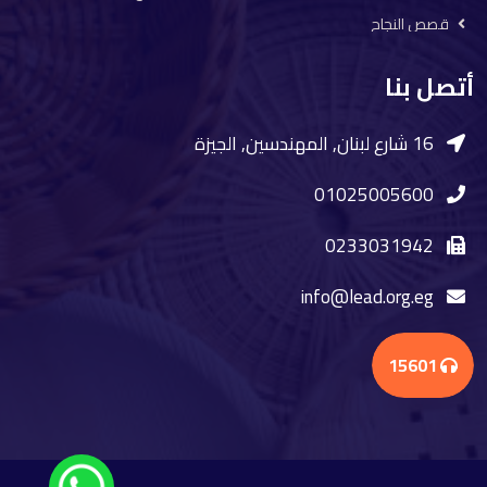
قصص النجاح
أتصل بنا
16 شارع لبنان, المهندسين, الجيزة
01025005600
0233031942
info@lead.org.eg
15601